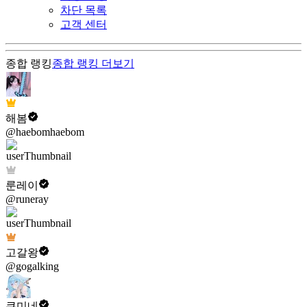
차단 목록
고객 센터
종합 랭킹
종합 랭킹
더보기
해봄
@haebomhaebom
룬레이
@runeray
고갈왕
@gogalking
쿠미네