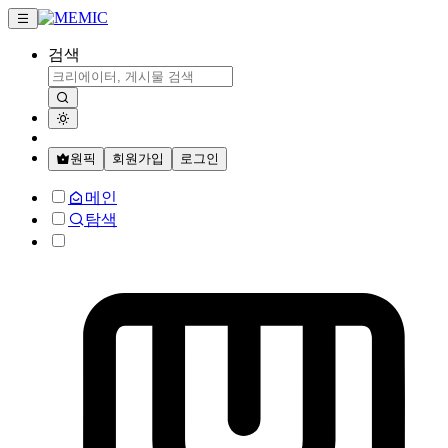
검색
원픽
회원가입
로그인
메인
탐색