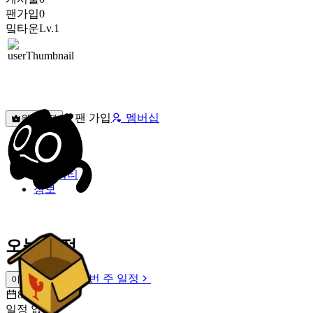
팬가입
0
밐타운
Lv.1
팬 가입
멤버십
원픽선택
밐타운
피드
커뮤니티
정보
오늘 일정
이번 주 일정
이번 주 일정
8월 7일 [금]
일정 없음