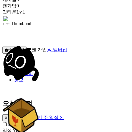
팬가입
0
밐타운
Lv.1
팬 가입
멤버십
원픽선택
밐타운
피드
커뮤니티
정보
오늘 일정
이번 주 일정
이번 주 일정
8월 8일 [토]
일정 없음