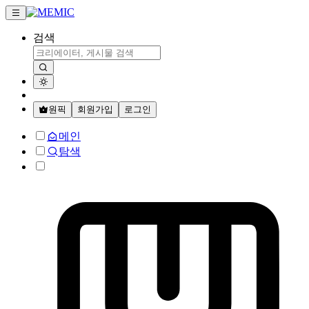
검색
원픽
회원가입
로그인
메인
탐색