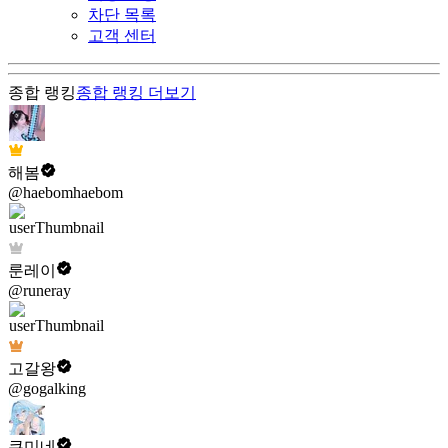
차단 목록
고객 센터
종합 랭킹
종합 랭킹
더보기
해봄
@haebomhaebom
룬레이
@runeray
고갈왕
@gogalking
쿠미네