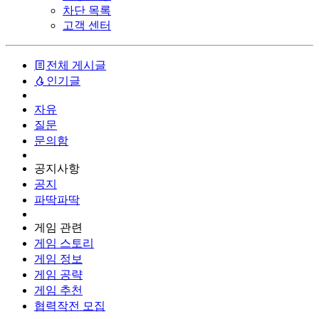
차단 목록
고객 센터
전체 게시글
인기글
자유
질문
문의함
공지사항
공지
파딱파딱
게임 관련
게임 스토리
게임 정보
게임 공략
게임 추천
협력작전 모집