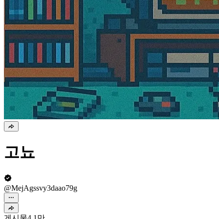
고뇨
@MejAgssvy3daao79g
게시물
4.1만