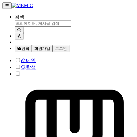
검색
원픽
회원가입
로그인
메인
탐색