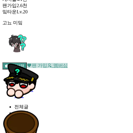
팬가입
2.6천
밐타운
Lv.20
고뇨 미밐
팬 가입
멤버십
원픽선택
밐타운
피드
커뮤니티
정보
전체글
인기글
자유
질문
문의함