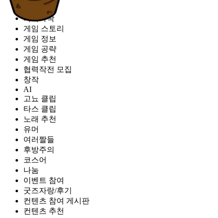
공지
파딱파딱
게임 스토리
게임 정보
게임 공략
게임 추천
협력작전 모집
창작
AI
고뇨 클립
타스 클립
노래 추천
유머
여러짤들
후방주의
코스어
나눔
이벤트 참여
굿즈자랑/후기
컨텐츠 참여 게시판
컨텐츠 추천