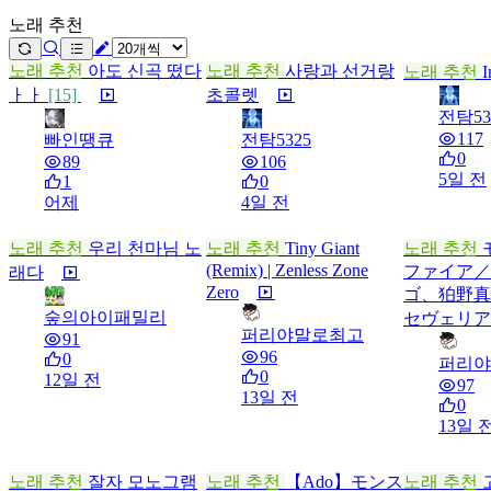
노래 추천
노래 추천
아도 신곡 떴다
노래 추천
사랑과 선거랑
노래 추천
I
ㅏㅏ
[15]
초콜렛
전탐53
117
빠인땡큐
전탐5325
0
89
106
5일 전
1
0
어제
4일 전
노래 추천
우리 천마님 노
노래 추천
Tiny Giant
노래 추천
(Remix) | Zenless Zone
ファイア／Co
래다
Zero
ゴ、狛野真
숲의아이패밀리
セヴェリア
퍼리야말로최고
91
96
0
퍼리야
0
12일 전
97
13일 전
0
13일 
노래 추천
잘자 모노그램
노래 추천
【Ado】モンス
노래 추천