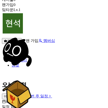
팬가입
0
밐타운
Lv.1
팬 가입
멤버십
원픽선택
밐타운
피드
커뮤니티
정보
오늘 일정
이번 주 일정
이번 주 일정
8월 6일 [목]
일정 없음