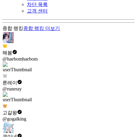
차단 목록
고객 센터
종합 랭킹
종합 랭킹
더보기
해봄
@haebomhaebom
룬레이
@runeray
고갈왕
@gogalking
쿠미네