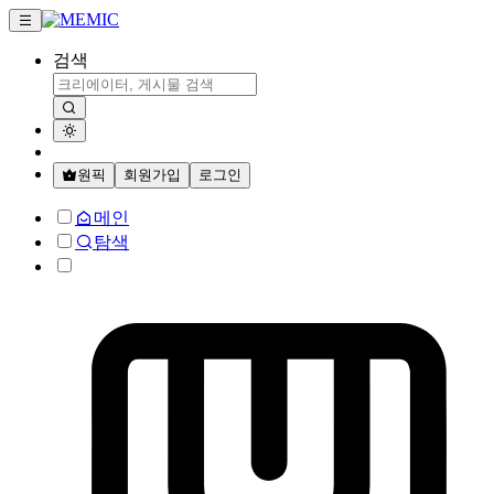
검색
원픽
회원가입
로그인
메인
탐색