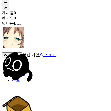
게시물
0
팬가입
0
밐타운
Lv.1
팬 가입
멤버십
원픽선택
밐타운
피드
커뮤니티
정보