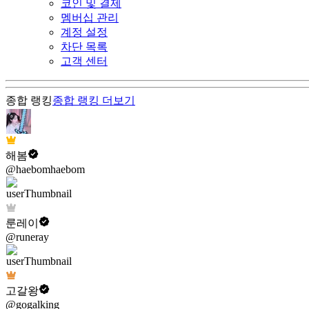
코인 및 결제
멤버십 관리
계정 설정
차단 목록
고객 센터
종합 랭킹
종합 랭킹
더보기
해봄
@haebomhaebom
룬레이
@runeray
고갈왕
@gogalking