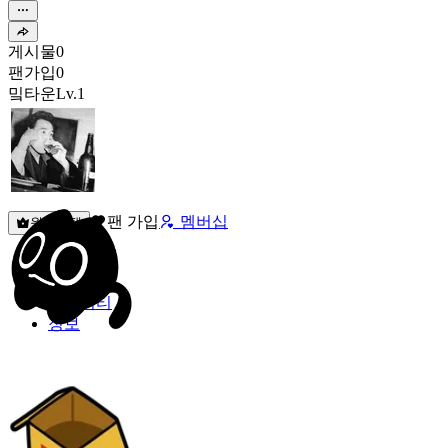
게시물
0
팬가입
0
밐타운
Lv.1
팬 가입
멤버십
원픽선택
밐타운
피드
커뮤니티
정보