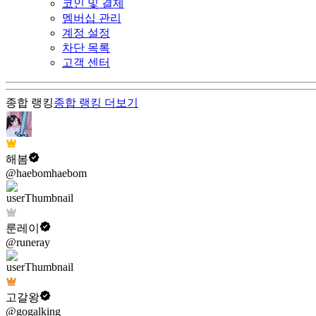
코인 및 결제
멤버십 관리
계정 설정
차단 목록
고객 센터
종합 랭킹
종합 랭킹
더보기
해봄
@haebomhaebom
룬레이
@runeray
고갈왕
@gogalking