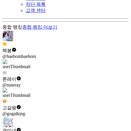
차단 목록
고객 센터
종합 랭킹
종합 랭킹
더보기
해봄
@haebomhaebom
룬레이
@runeray
고갈왕
@gogalking
쿠미네