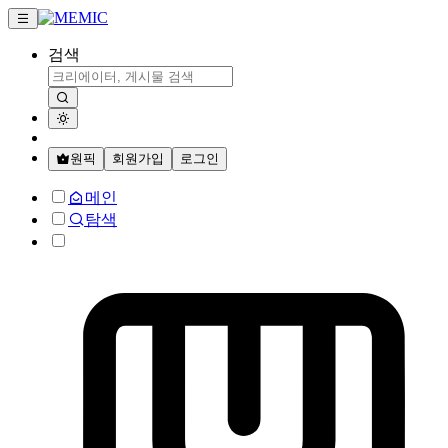
검색
원픽
회원가입
로그인
메인
탐색