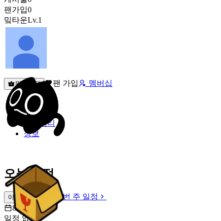
팬가입
0
밐타운
Lv.1
팬 가입
멤버십
원픽선택
밐타운
피드
커뮤니티
정보
오늘 일정
이번 주 일정
이번 주 일정
8월 6일 [목]
일정 없음