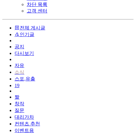
차단 목록
고객 센터
전체 게시글
인기글
공지
다시보기
자유
소식
스포,유출
19
짤
창작
질문
대리가차
컨텐츠 추천
이벤트용