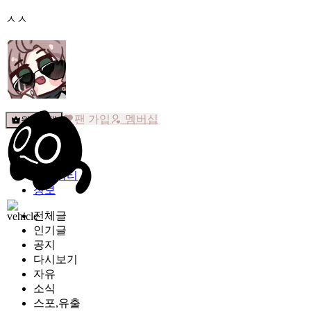
ㅅㅅ
팬 가입
멤버십
원픽선택
밐타운
피드
커뮤니티
정보
전체글
인기글
공지
다시보기
자유
소식
스포,유출