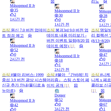
리노
M4sopmod II Jr
35
M4sopmod II Jr
M4sopm
2
30
28
1시간 전
0
0
1시간 전
1시간 
소식
원신 7.0 버전 업데이
소식
붕괴3rd 9.0 버전 업
소식
명일방
데이트 내용 미리보기 -
리 컬렉션 
트 점검 예고
버전 이벤트 일람(8/20 업
(8/13~8/20)
M4sopmod II Jr
데이트 예정)
[1]
52
M4sopm
0
47
M4sopmod II Jr
2시간 전
0
18
2시간 
1
2시간 전
소식
#블아
리버스: 1999
소식
#블아
『간바레! 치
소식
#니케
중섭 3.9 버전 광상 시스템
어리즘』 스팀 스토어 페
니케 x 페
신규 추가 안내(몰디르 &
콜라보 신규
이지 공개
[1]
누아르)
[1]
Dotger
52
M4sopm
M4sopmod II Jr
0
67
42
3시간 전
1
0