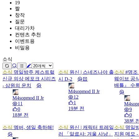
19
짤
창작
질문
대리가차
컨텐츠 추천
이벤트용
비밀용
소식
소식
명일방주 케스트럴
소식
원신 | 스네즈나야 출
소식
#명조
신규 의상 에포크 시리즈
웨이브 공식
시 D-2
배틀』 수록
- 삼원의 운치
M4sopmod II Jr
12
M4sopmod II Jr
1
11
M4sopm
19분 전
0
9
18분 전
0
38분 
소식
엠버, 생일 축하해!
소식
원신 | 캐릭터 트레일
소식
명일방
러 「알료샤: 겨울 사냥」
지원 메모 -