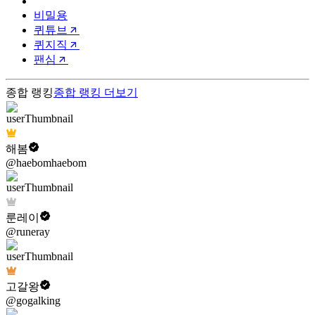
비밀용
퀴튜브
퀴지직
팬심
종합 랭킹
종합 랭킹
더보기
해봄
@haebomhaebom
룬레이
@runeray
고갈왕
@gogalking