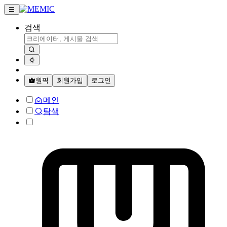
검색
원픽
회원가입
로그인
메인
탐색