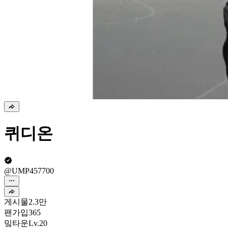
퀴디온
@UMP457700
게시물
2.3만
팬가입
365
밐타운
Lv.20