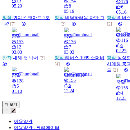
13
154
176
05.20
8
6
05.19
05.16
창작
퀴디온 팬아트 1호
창작
비틱하러옴 차단 ㄱ
창작
리버스
냐?
[7]
ㄱ
[2]
[2]
Citron
꿈달
꿈달
116
153
136
5
12
7
02.25
03.03
03.03
창작
리버스 1999 소더비
창작
싱싱한
창작
새해 첫 낙서
[2]
시예정 붕괴
[4]
드
[2]
꿈달
Citron1016
155
128
꿈달
6
5
155
12.24
01.10
4
12.23
더 보기
이용약관
이용약관 - 크리에이터