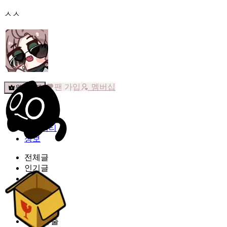
ㅅㅅ
팬 가입
멤버십
원픽선택
밐타운
피드
커뮤니티
정보
전체글
인기글
공지
다시보기
자유
소식
스포,유출