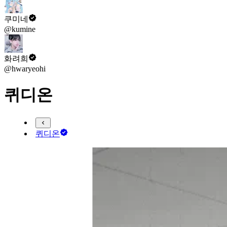
쿠미네
@kumine
화려희
@hwaryeohi
퀴디온
퀴디온