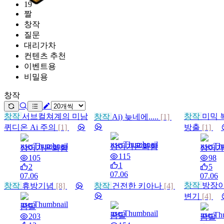
19
짤
창작
질문
대리가차
컨텐츠 추천
이벤트용
비밀용
창작
창작
서브컬쳐계의 미남
창작
미믹 
창작
Ai) 늦네에.....
[1]
퀴디온 Ai 주의
[1]
방출
[1]
상어가온화함
상어가온화함
상어가
115
105
98
1
2
5
07.06
07.06
07.06
창작
방장이
창작
휴방기념
[8]
창작
건전한 키아나
[4]
변기
[4]
꿈달
꿈달
203
꿈달