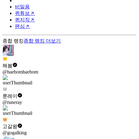
비밀용
퀴튜브
퀴지직
팬심
종합 랭킹
종합 랭킹
더보기
해봄
@haebomhaebom
룬레이
@runeray
고갈왕
@gogalking