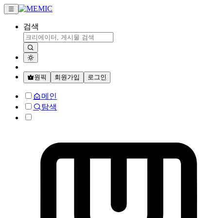
검색
원픽
회원가입
로그인
메인
탐색