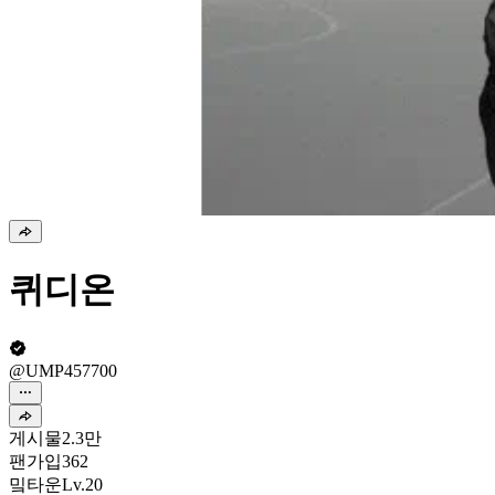
퀴디온
@UMP457700
게시물
2.3만
팬가입
362
밐타운
Lv.20