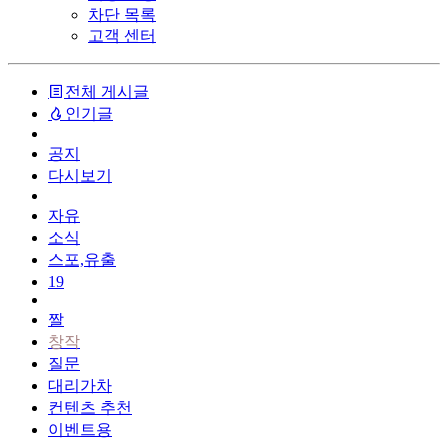
차단 목록
고객 센터
전체 게시글
인기글
공지
다시보기
자유
소식
스포,유출
19
짤
창작
질문
대리가차
컨텐츠 추천
이벤트용