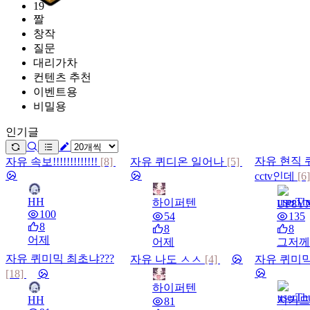
19
짤
창작
질문
대리가차
컨텐츠 추천
이벤트용
비밀용
인기글
자유
현직 
자유
속보!!!!!!!!!!!!!
[8]
자유
퀴디온 일어나
[5]
cctv인데
[6
HH
하이퍼텐
UP8Y
100
54
135
8
8
8
어제
어제
그저께
자유
퀴미믹 최초냐???
자유
나도 ㅅㅅ
[4]
자유
퀴미믹
[18]
하이퍼텐
HH
지커드
81