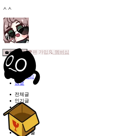
ㅅㅅ
팬 가입
멤버십
원픽선택
밐타운
피드
커뮤니티
정보
전체글
인기글
공지
다시보기
자유
소식
스포,유출