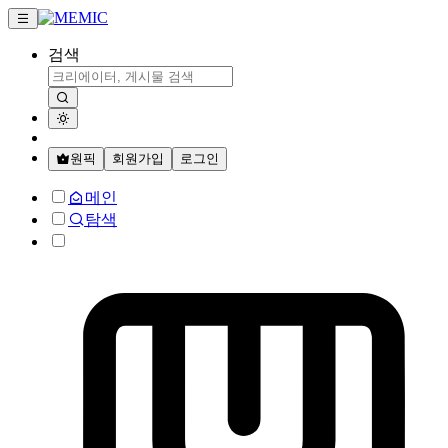
검색
원픽
회원가입
로그인
메인
탐색