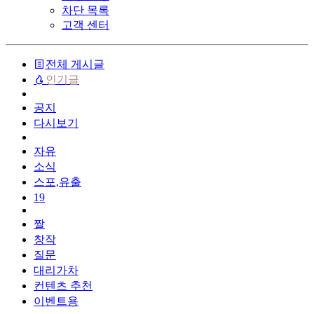
차단 목록
고객 센터
전체 게시글
인기글
공지
다시보기
자유
소식
스포,유출
19
짤
창작
질문
대리가차
컨텐츠 추천
이벤트용