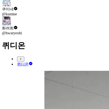
쿠미네
@kumine
화려희
@hwaryeohi
퀴디온
퀴디온