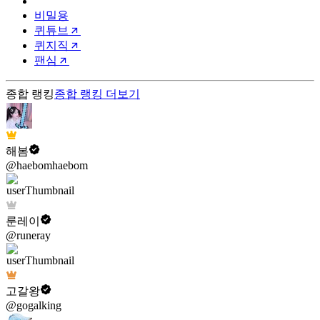
비밀용
퀴튜브
퀴지직
팬심
종합 랭킹
종합 랭킹
더보기
해봄
@haebomhaebom
룬레이
@runeray
고갈왕
@gogalking