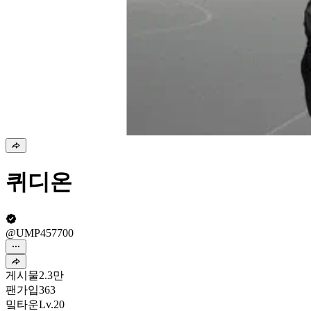
퀴디온
@UMP457700
게시물
2.3만
팬가입
363
밐타운
Lv.20