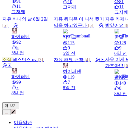
91
10
81
11
11
그저께
그저께
그저께
자유
바니의 날 8월 2일
자유
퀴디온 이 녀석 뒷미
자유
카제나
[5]
밐을 하고있구나
[5]
받았어요
[
하이퍼텐
지커드
꿈달
92
115
128
8
9
9
5일 전
5일 전
6일 전
자유
이게 
소식
섹스턴스 pv
[3]
자유
해묘 근황
[4]
가즈아!!!
[
하이퍼텐
하이퍼텐
119
잠자는
99
7
140
7
8일 전
8
8일 전
8일 전
더 보기
이용약관