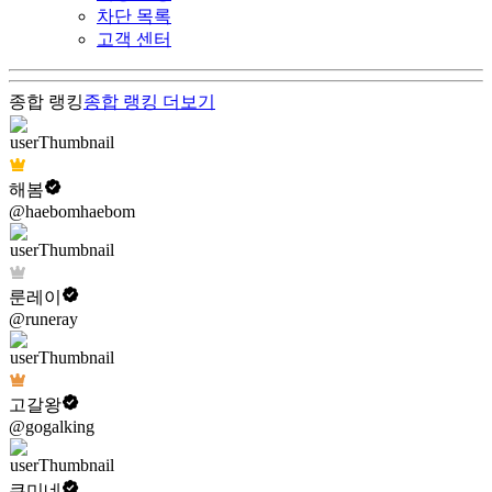
차단 목록
고객 센터
종합 랭킹
종합 랭킹
더보기
해봄
@haebomhaebom
룬레이
@runeray
고갈왕
@gogalking
쿠미네