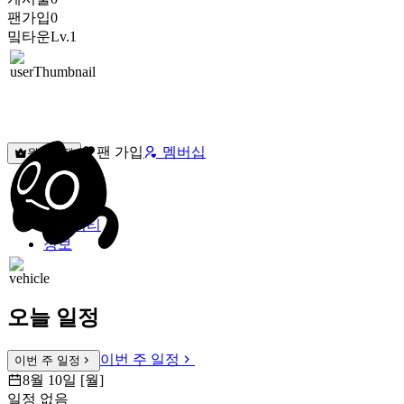
팬가입
0
밐타운
Lv.1
팬 가입
멤버십
원픽선택
밐타운
피드
커뮤니티
정보
오늘 일정
이번 주 일정
이번 주 일정
8월 10일 [월]
일정 없음