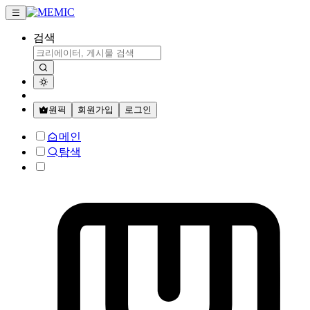
검색
원픽
회원가입
로그인
메인
탐색