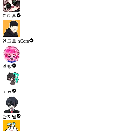
퀴디온
엔코르 nCore
멜탕
고뇨
단지널