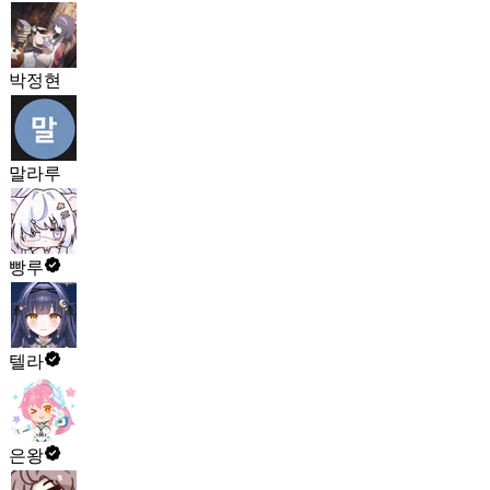
박정현
말라루
빵루
텔라
은왕