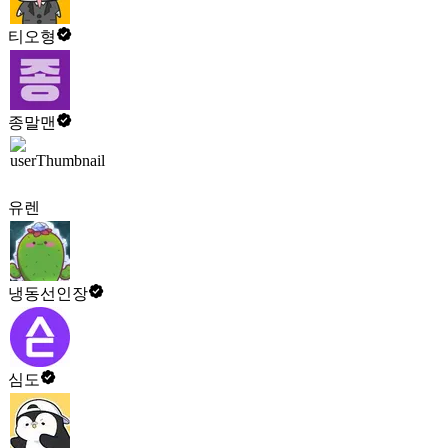
티오형
종말맨
유렌
냉동선인장
심도