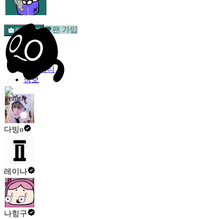
팬 가입
원픽선택
밐타운
피드
커뮤니티
정보
다빙o
레이나
나힝구