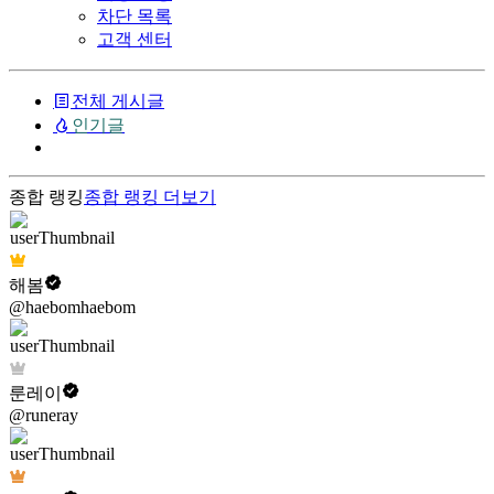
차단 목록
고객 센터
전체 게시글
인기글
종합 랭킹
종합 랭킹
더보기
해봄
@haebomhaebom
룬레이
@runeray