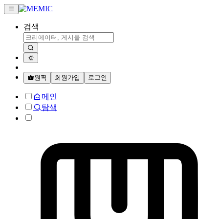
검색
원픽
회원가입
로그인
메인
탐색