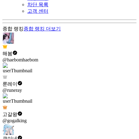
차단 목록
고객 센터
종합 랭킹
종합 랭킹
더보기
해봄
@haebomhaebom
룬레이
@runeray
고갈왕
@gogalking
쿠미네