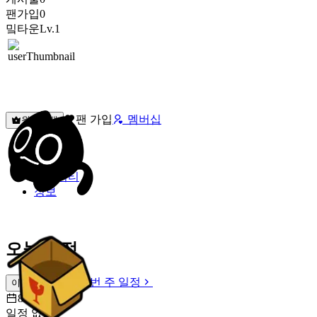
팬가입
0
밐타운
Lv.1
팬 가입
멤버십
원픽선택
밐타운
피드
커뮤니티
정보
오늘 일정
이번 주 일정
이번 주 일정
8월 7일 [금]
일정 없음