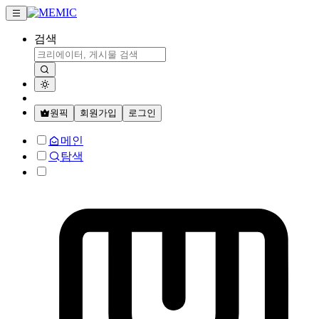
검색
원픽
회원가입
로그인
메인
탐색