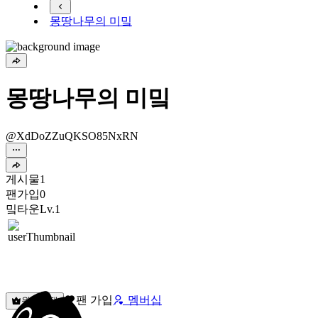
몽땅나무의 미밐
몽땅나무의 미밐
@XdDoZZuQKSO85NxRN
게시물
1
팬가입
0
밐타운
Lv.1
팬 가입
멤버십
원픽선택