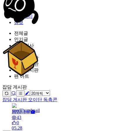
밐타운
피드
커뮤니티
정보
전체글
인기글
가입 인사
공지 사항
잡담 게시판
질문 게시판
유머 게시판
팬 아트
잡담 게시판
잡담 게시판
오이단 독촉콘
몽땅나무
43
0
05.28