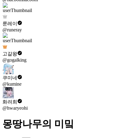
룬레이
@runeray
고갈왕
@gogalking
쿠미네
@kumine
화려희
@hwaryeohi
몽땅나무의 미밐