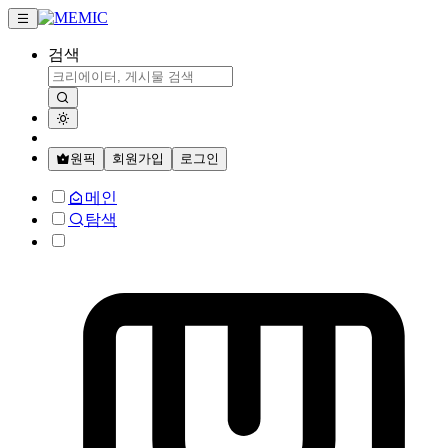
검색
원픽
회원가입
로그인
메인
탐색