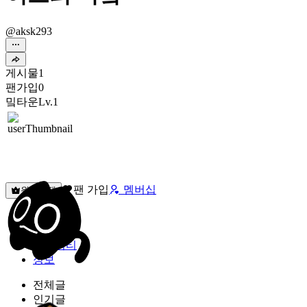
@aksk293
게시물
1
팬가입
0
밐타운
Lv.1
팬 가입
멤버십
원픽선택
밐타운
피드
커뮤니티
정보
전체글
인기글