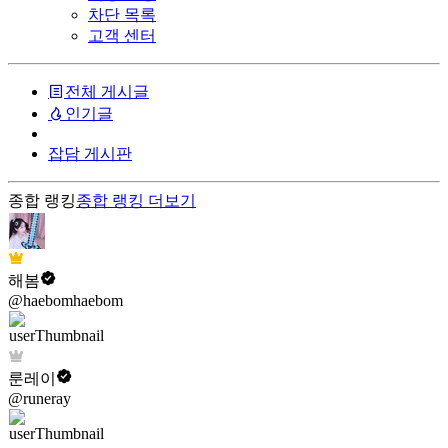
차단 목록
고객 센터
전체 게시글
인기글
잡담 게시판
종합 랭킹
종합 랭킹
더보기
해봄
@haebomhaebom
룬레이
@runeray