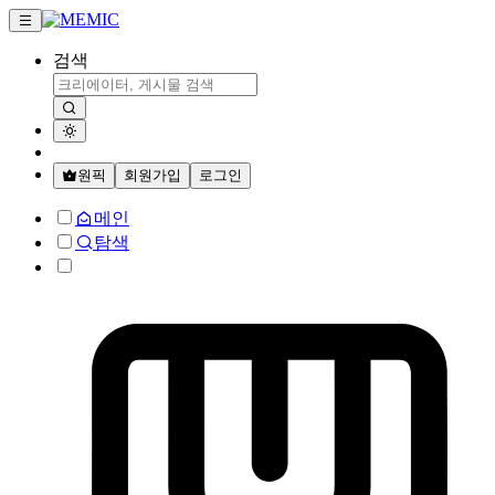
검색
원픽
회원가입
로그인
메인
탐색