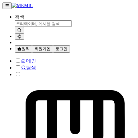
검색
원픽
회원가입
로그인
메인
탐색