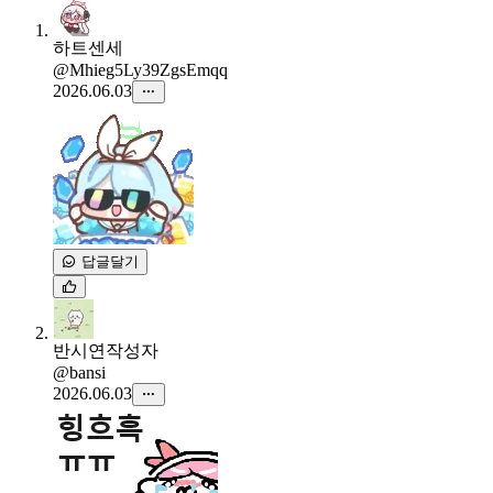
하트센세
@Mhieg5Ly39ZgsEmqq
2026.06.03
답글달기
반시연
작성자
@bansi
2026.06.03