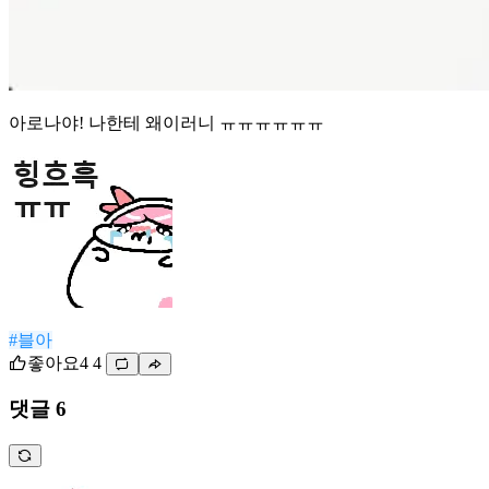
아로나야! 나한테 왜이러니 ㅠㅠㅠㅠㅠㅠ
#블아
좋아요
4
4
댓글 6