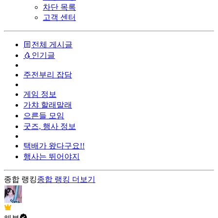
차단 목록
고객 센터
전체 게시글
인기글
주전부리 잡담
게임 정보
가챠 할래말래
으른들 모임
굿즈, 행사 정보
택배가 왔다구요!!
행사는 뛰어야지
종합 랭킹
종합 랭킹
더보기