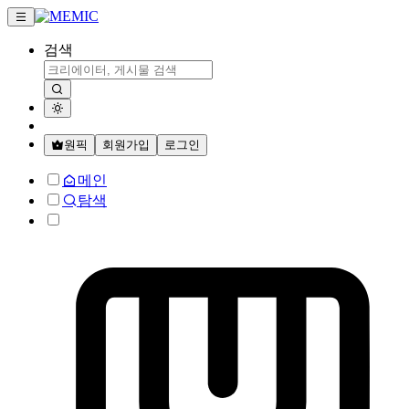
검색
원픽
회원가입
로그인
메인
탐색