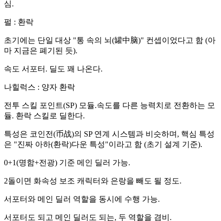
심.
펄 : 환락
초기에는 단일 대상 "통 속의 뇌(罐中脑)" 컨셉이었다고 함 (아
마 지금은 폐기된 듯).
속도 서포터. 딜도 꽤 나온다.
나힐럭스 : 양자 환락
전투 스킬 포인트(SP) 모듈.속도를 다른 능력치로 전환하는 모
듈. 환락 스킬로 딜한다.
특성은 코인전(币战)의 SP 연계 시스템과 비슷하며, 핵심 특성
은 "진짜 아하(환락)다운 특성"이라고 함 (초기 설계 기준).
0+1(명함+전광) 기준 메인 딜러 가능.
2돌이면 화속성 보조 캐릭터와 은랑을 빼도 될 정도.
서포터와 메인 딜러 역할을 동시에 수행 가능.
서포터도 되고 메인 딜러도 되는, 두 역할을 겸비.