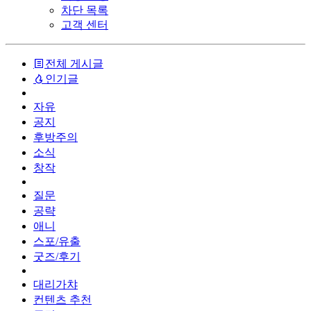
차단 목록
고객 센터
전체 게시글
인기글
자유
공지
후방주의
소식
창작
질문
공략
애니
스포/유출
굿즈/후기
대리가챠
컨텐츠 추천