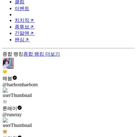
클립
이벤트
치지직
종튜브
긴말맨
팬심
종합 랭킹
종합 랭킹
더보기
해봄
@haebomhaebom
룬레이
@runeray