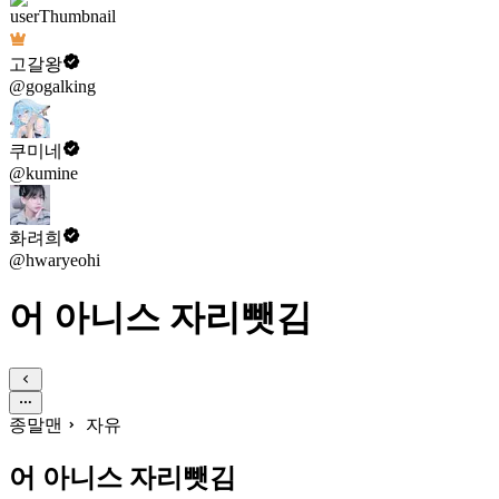
고갈왕
@gogalking
쿠미네
@kumine
화려희
@hwaryeohi
어 아니스 자리뺏김
종말맨
자유
어 아니스 자리뺏김