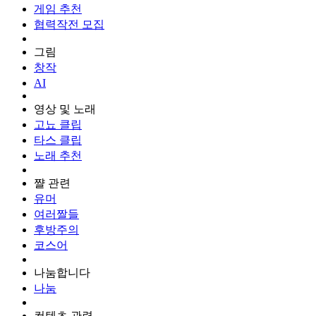
게임 추천
협력작전 모집
그림
창작
AI
영상 및 노래
고뇨 클립
타스 클립
노래 추천
쨜 관련
유머
여러짤들
후방주의
코스어
나눔합니다
나눔
컨텐츠 관련