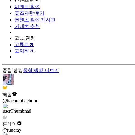
이벤트 참여
굿즈자랑/후기
컨텐츠 참여 게시판
컨텐츠 추천
고뇨 관련
고튜브
고지직
종합 랭킹
종합 랭킹
더보기
해봄
@haebomhaebom
룬레이
@runeray