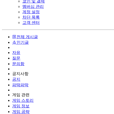
코인 및 결제
멤버십 관리
계정 설정
차단 목록
고객 센터
전체 게시글
인기글
자유
질문
문의함
공지사항
공지
파딱파딱
게임 관련
게임 스토리
게임 정보
게임 공략