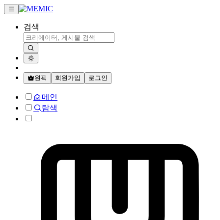
검색
원픽
회원가입
로그인
메인
탐색