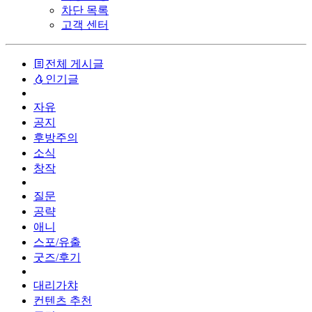
차단 목록
고객 센터
전체 게시글
인기글
자유
공지
후방주의
소식
창작
질문
공략
애니
스포/유출
굿즈/후기
대리가챠
컨텐츠 추천