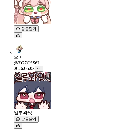
답글달기
오머
@ZG7CSS6L
2026.06.03
일루와잇
답글달기