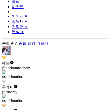
클립
이벤트
치지직
종튜브
긴말맨
팬심
종합 랭킹
종합 랭킹
더보기
해봄
@haebomhaebom
룬레이
@runeray