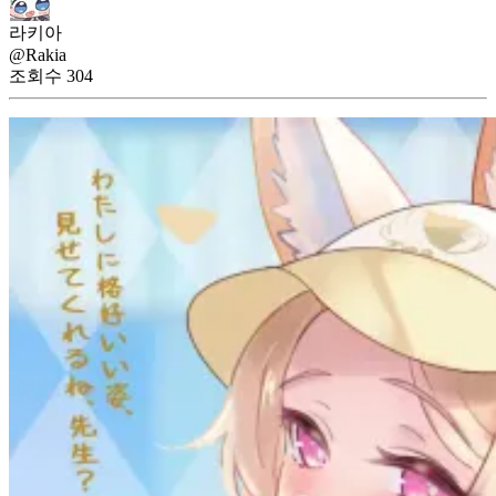
라키아
@Rakia
조회수
304