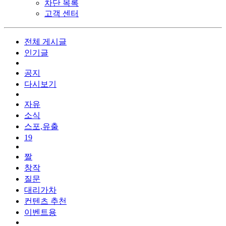
차단 목록
고객 센터
전체 게시글
인기글
공지
다시보기
자유
소식
스포,유출
19
짤
창작
질문
대리가차
컨텐츠 추천
이벤트용