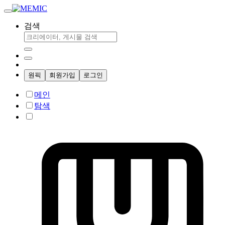
검색
원픽
회원가입
로그인
메인
탐색