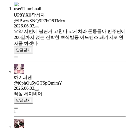
UP8YX0
작성자
@IBwwSNQ9P7bO8TMcx
2026.06.03
요약 저번에 불탄거 고친다 코게쳐라 돈통들아 반주년에
200일까지 얹는 신박한 초식발동 어드밴스 패키지로 완
자좀 하겠다
답글달기
하이퍼텐
@i0phQu5yGTSpQmimY
2026.06.03
떡상 세이비어
답글달기
1