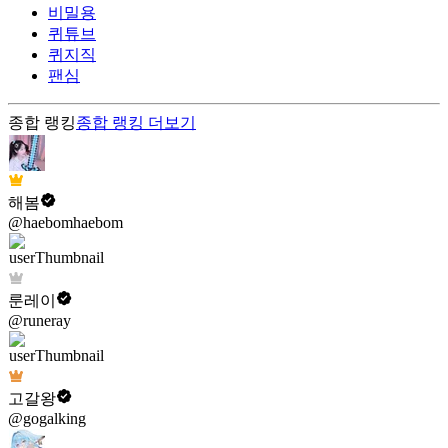
비밀용
퀴튜브
퀴지직
팬심
종합 랭킹
종합 랭킹
더보기
해봄
@haebomhaebom
룬레이
@runeray
고갈왕
@gogalking