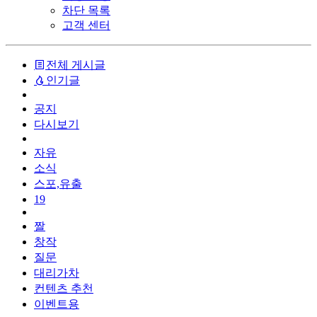
차단 목록
고객 센터
전체 게시글
인기글
공지
다시보기
자유
소식
스포,유출
19
짤
창작
질문
대리가차
컨텐츠 추천
이벤트용