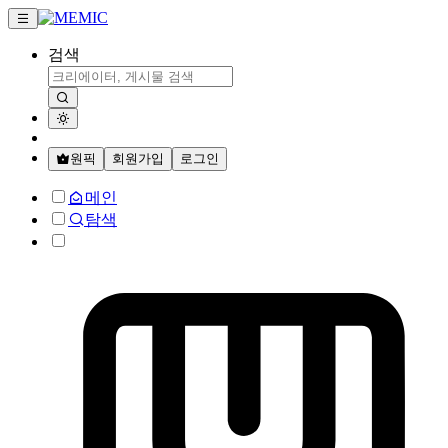
검색
원픽
회원가입
로그인
메인
탐색