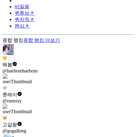
비밀용
퀴튜브
퀴지직
팬심
종합 랭킹
종합 랭킹
더보기
해봄
@haebomhaebom
룬레이
@runeray
고갈왕
@gogalking