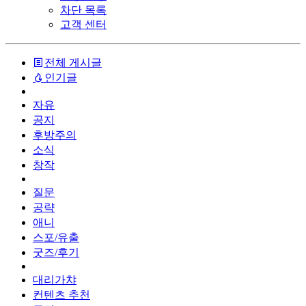
차단 목록
고객 센터
전체 게시글
인기글
자유
공지
후방주의
소식
창작
질문
공략
애니
스포/유출
굿즈/후기
대리가챠
컨텐츠 추천