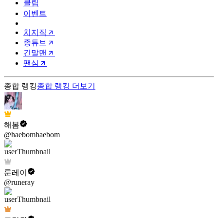
클립
이벤트
치지직
종튜브
긴말맨
팬심
종합 랭킹
종합 랭킹
더보기
해봄
@haebomhaebom
룬레이
@runeray