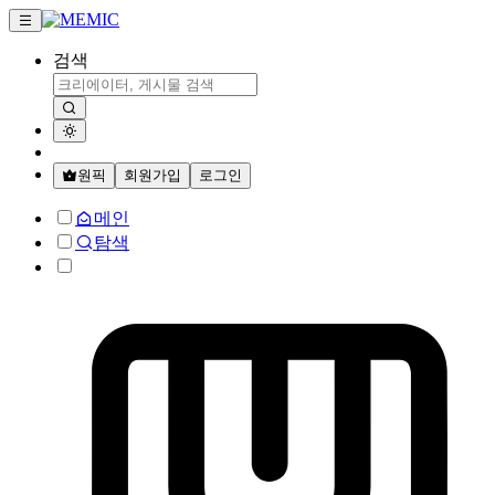
검색
원픽
회원가입
로그인
메인
탐색