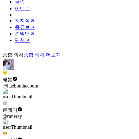
클립
이벤트
치지직
종튜브
긴말맨
팬심
종합 랭킹
종합 랭킹
더보기
해봄
@haebomhaebom
룬레이
@runeray