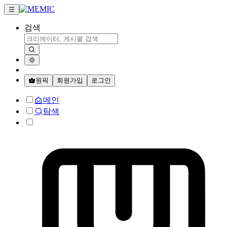
검색
원픽
회원가입
로그인
메인
탐색