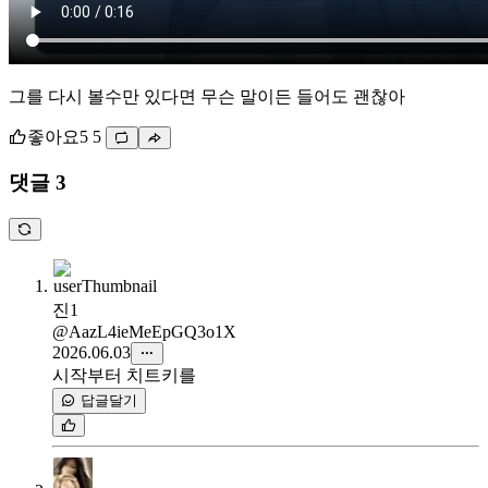
그를 다시 볼수만 있다면 무슨 말이든 들어도 괜찮아
좋아요
5
5
댓글 3
진1
@AazL4ieMeEpGQ3o1X
2026.06.03
시작부터 치트키를
답글달기