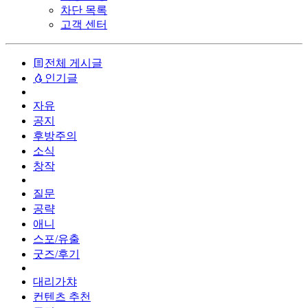
차단 목록
고객 센터
전체 게시글
인기글
자유
공지
후방주의
소식
창작
질문
공략
애니
스포/유출
굿즈/후기
대리가챠
컨텐츠 추천