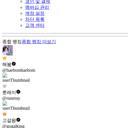
코인 및 결제
멤버십 관리
계정 설정
차단 목록
고객 센터
종합 랭킹
종합 랭킹
더보기
해봄
@haebomhaebom
룬레이
@runeray
고갈왕
@gogalking