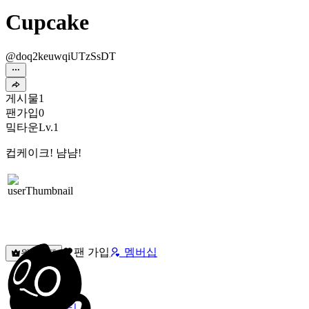
Cupcake
@doq2keuwqiUTzSsDT
게시물
1
팬가입
0
밐타운
Lv.1
컵케이크! 냠냠!
팬 가입
멤버십
원픽선택
밐타운
피드
커뮤니티