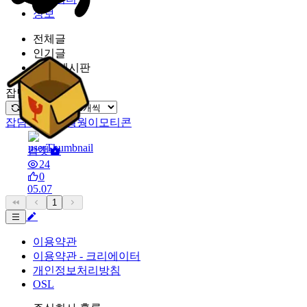
정보
전체글
인기글
잡담 게시판
잡담 게시판
잡담 게시판
웡웡이모티콘
컵캣
24
0
05.07
1
이용약관
이용약관 - 크리에이터
개인정보처리방침
OSL