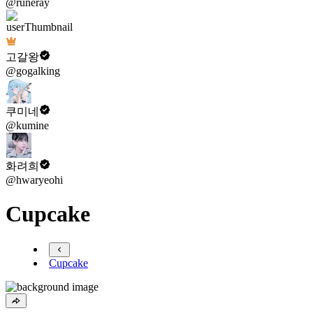
@runeray
고갈왕
@gogalking
쿠미네
@kumine
화려희
@hwaryeohi
Cupcake
Cupcake