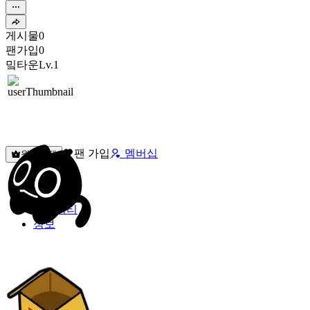
게시물
0
팬가입
0
밐타운
Lv.1
팬 가입
멤버십
원픽선택
밐타운
피드
커뮤니티
정보