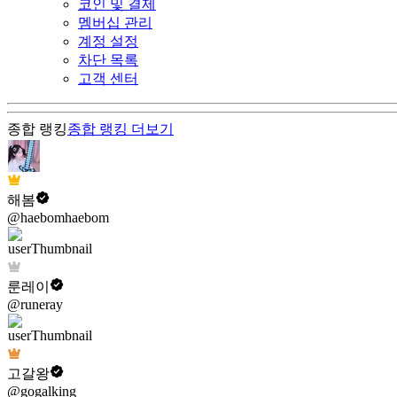
코인 및 결제
멤버십 관리
계정 설정
차단 목록
고객 센터
종합 랭킹
종합 랭킹
더보기
해봄
@haebomhaebom
룬레이
@runeray
고갈왕
@gogalking