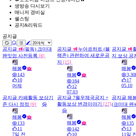
생방송 다시보기
매니저 경비실
쉘스팅
공지&리워드
공지글
공지글
(필독) 크미대
공지글
누아르하트 (블
공지글
랙존) 관련하여 새로운공
팬밋업 사전등록
[8]
지 보상 공
지
[15]
해봄
해봄
143
3,30
해봄
10
17
184
05.10
어제
12
07.03
공지글
카페활동 보상기
공지글
7월우체국공지 +
공지글
해
활동보상 변경이야기
[27]
준 다시 정정
[9]
(크미대 팬
해봄
해봄
해봄
133
135
11
13
142
7일 전
10
11일 