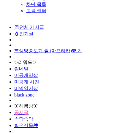
차단 목록
고객 센터
전체 게시글
인기글
💙생방송보기 숲 (아프리카)💙
✨리워드✨
썸네일
미공개영상
미공개 사진
비밀일기장
black zone
🌸해봄방🌸
공지글
속닥속닥
받은선물🎁