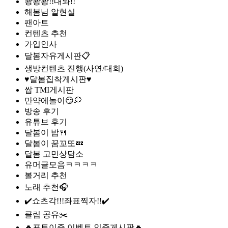
쾅쾅쾅!!내놔!!
해봄님 알현실
팬아트
컨텐츠 추천
가입인사
달봄자유게시판📋
생방컨텐츠 진행(사연/대회)
♥달봄집착게시판♥
쌉 TMI게시판
만약에놀이😏💭
방송 후기
유튜브 후기
달봄이 밥🍴
달봄이 꿈꼬또💤
달봄 고민상담소
유머글모음ㅋㅋㅋㅋ
볼거리 추천
노래 추천🎧
✔️쇼츠각!!!좌표찍자!!✔️
클립 공유✂️
🔥포토이즘 이벤트 인증게시판🔥