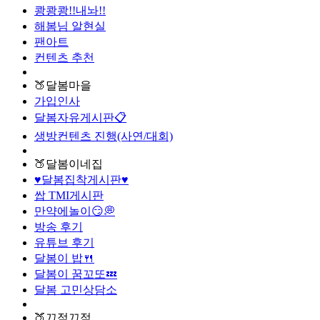
쾅쾅쾅!!내놔!!
해봄님 알현실
팬아트
컨텐츠 추천
🍑달봄마을
가입인사
달봄자유게시판📋
생방컨텐츠 진행(사연/대회)
🍑달봄이네집
♥달봄집착게시판♥
쌉 TMI게시판
만약에놀이😏💭
방송 후기
유튜브 후기
달봄이 밥🍴
달봄이 꿈꼬또💤
달봄 고민상담소
🍑끄적끄적