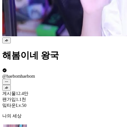
해봄이네 왕국
@haebomhaebom
게시물
12.4만
팬가입
1.1천
밐타운
Lv.50
나의 세상