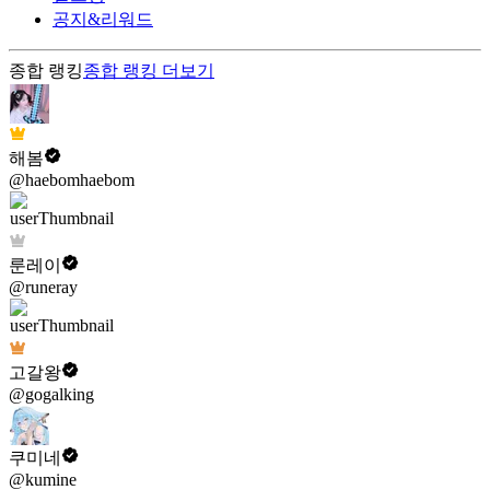
공지&리워드
종합 랭킹
종합 랭킹
더보기
해봄
@haebomhaebom
룬레이
@runeray
고갈왕
@gogalking
쿠미네
@kumine