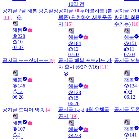
10일 전
공지글
7월 해봄 방송일정
공지글
누아르하트 (블
공지글
7/
랙존) 관련하여 새로운공
싸인회 최종
[10]
지
[15]
수가능)
[10
해봄
228
해봄
해봄
10
184
151
07.07
12
11
07.03
07.03
공지글
ㅜㅜ잣어ㅜㅜ
[9]
공지글
해봄 포토카드 가
공지글
오
챠 출시 (6/27~7/16)
[11]
해봄
해봄
146
134
해봄
12
9
128
06.28
06.12
15
06.26
공지글
1,2,3,4월 우체국
공지글
두쫀
공지글
드디어 방송
[4]
공지
[19]
해봄
해봄
107
해봄
7
141
223