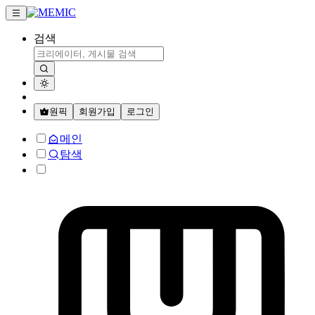
검색
원픽
회원가입
로그인
메인
탐색