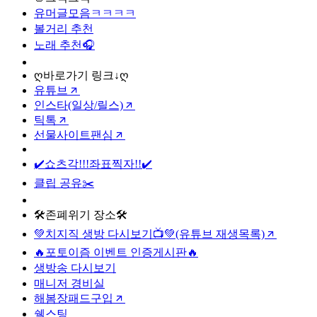
유머글모음ㅋㅋㅋㅋ
볼거리 추천
노래 추천🎧
ღ바로가기 링크↓ღ
유튜브
인스타(일상/릴스)
틱톡
선물사이트팬심
✔️쇼츠각!!!좌표찍자!!✔️
클립 공유✂️
🛠️존폐위기 장소🛠️
💚치지직 생방 다시보기📺💚(유튜브 재생목록)
🔥포토이즘 이벤트 인증게시판🔥
생방송 다시보기
매니저 경비실
해봄장패드구입
쉘스팅