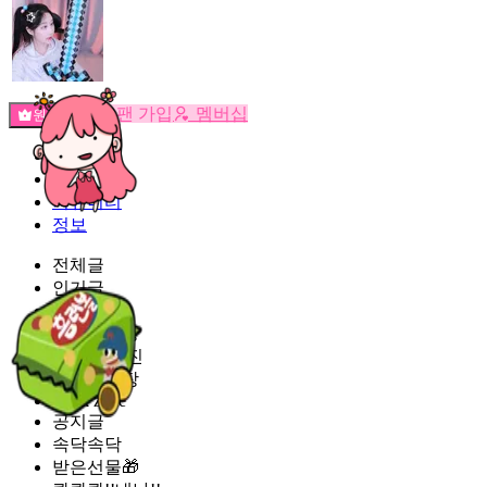
팬 가입
멤버십
원픽선택
밐타운
피드
커뮤니티
정보
전체글
인기글
썸네일
미공개영상
미공개 사진
비밀일기장
black zone
공지글
속닥속닥
받은선물🎁