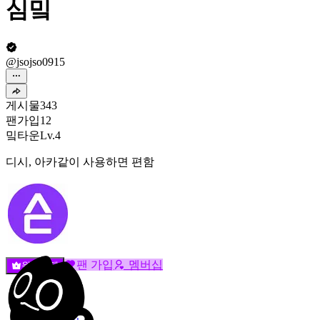
심밐
@jsojso0915
게시물
343
팬가입
12
밐타운
Lv.4
디시, 아카같이 사용하면 편함
팬 가입
멤버십
원픽선택
밐타운
피드