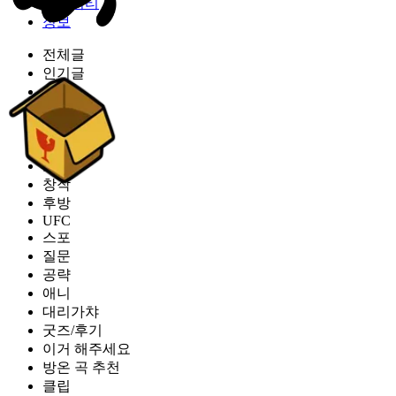
커뮤니티
정보
전체글
인기글
공지
자유
유머
글카스
소식
창작
후방
UFC
스포
질문
공략
애니
대리가챠
굿즈/후기
이거 해주세요
방온 곡 추천
클립