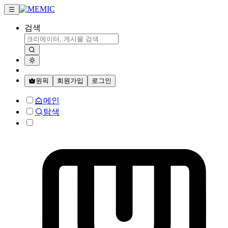
검색
원픽
회원가입
로그인
메인
탐색