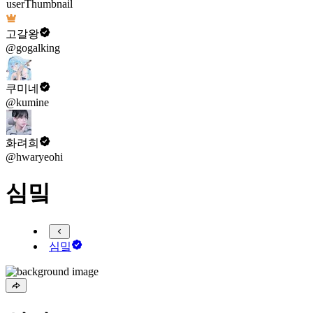
고갈왕
@gogalking
쿠미네
@kumine
화려희
@hwaryeohi
심밐
심밐