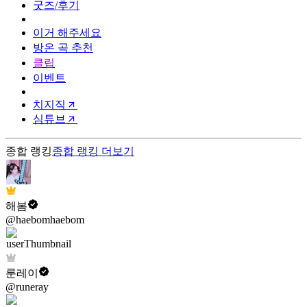
굿즈/후기
이거 해주세요
방온 곡 추천
클립
이벤트
치지직
심튜브
종합 랭킹
종합 랭킹
더보기
해봄
@haebomhaebom
룬레이
@runeray