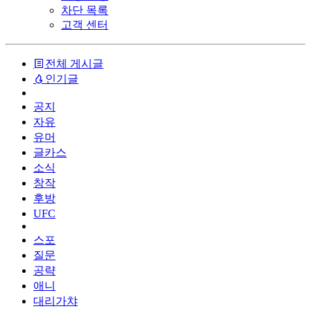
차단 목록
고객 센터
전체 게시글
인기글
공지
자유
유머
글카스
소식
창작
후방
UFC
스포
질문
공략
애니
대리가챠