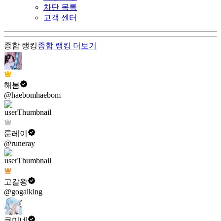
차단 목록
고객 센터
종합 랭킹
종합 랭킹
더보기
해봄
@haebomhaebom
룬레이
@runeray
고갈왕
@gogalking
쿠미네