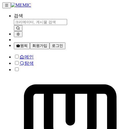
검색
원픽
회원가입
로그인
메인
탐색