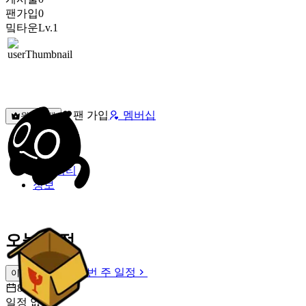
팬가입
0
밐타운
Lv.1
팬 가입
멤버십
원픽선택
밐타운
피드
커뮤니티
정보
오늘 일정
이번 주 일정
이번 주 일정
8월 7일 [금]
일정 없음