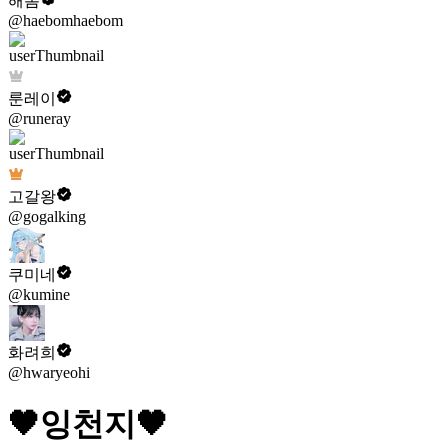
해봄
@haebomhaebom
룬레이
@runeray
고갈왕
@gogalking
쿠미네
@kumine
화려희
@hwaryeohi
🖤잉천지🖤