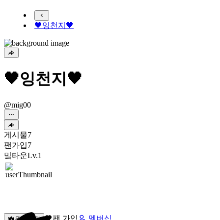
🖤잉천지🖤
🖤잉천지🖤
@mig00
게시물
7
팬가입
7
밐타운
Lv.1
팬 가입
멤버십
원픽선택