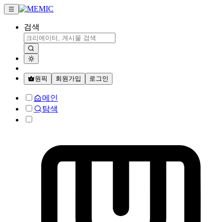
검색
원픽
회원가입
로그인
메인
탐색