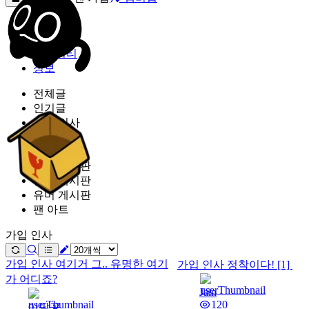
밐타운
피드
커뮤니티
정보
전체글
인기글
가입 인사
공지 사항
커미션
잡담 게시판
질문 게시판
유머 게시판
팬 아트
가입 인사
가입 인사
여기거 그.. 유명한 여기
가입 인사
정착이다!
[1]
가 어디죠?
Jain
120
이달꽃