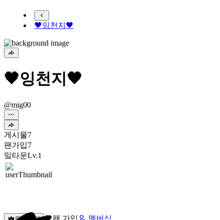
🖤잉천지🖤
🖤잉천지🖤
@mig00
게시물
7
팬가입
7
밐타운
Lv.1
팬 가입
멤버십
원픽선택