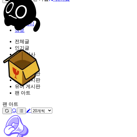
밐타운
피드
커뮤니티
정보
전체글
인기글
가입 인사
공지 사항
커미션
잡담 게시판
질문 게시판
유머 게시판
팬 아트
팬 아트