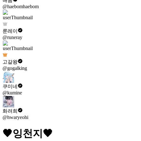
해봄
@haebomhaebom
룬레이
@runeray
고갈왕
@gogalking
쿠미네
@kumine
화려희
@hwaryeohi
🖤잉천지🖤