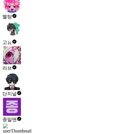
멜탕
고뇨
라브
단지널
종말맨