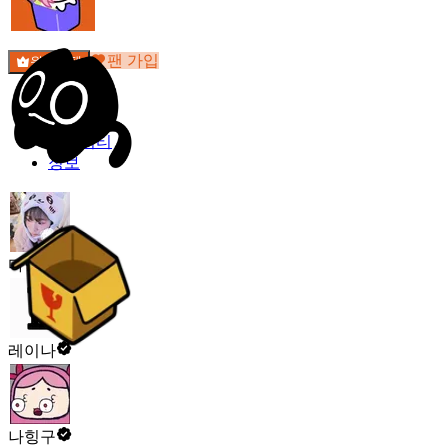
팬 가입
원픽선택
밐타운
피드
커뮤니티
정보
다빙o
레이나
나힝구