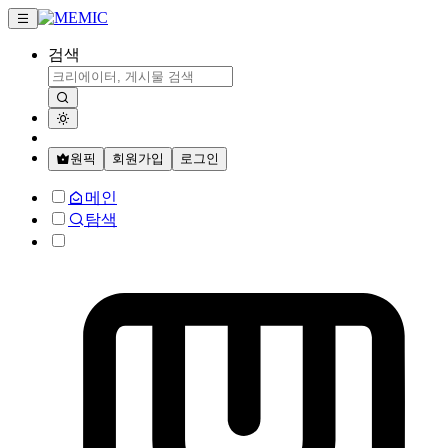
검색
원픽
회원가입
로그인
메인
탐색