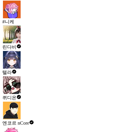
#니케
린다비
텔라
퀴디온
엔코르 nCore