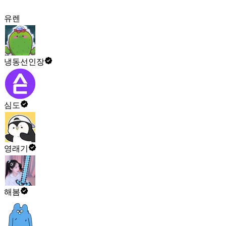
유렌
냉동선인장
심도
영래기
해봄