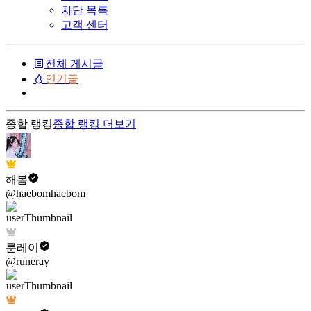
차단 목록
고객 센터
전체 게시글
인기글
종합 랭킹
종합 랭킹
더보기
해봄
@haebomhaebom
룬레이
@runeray