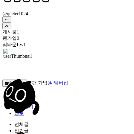
@queter1024
게시물
1
팬가입
0
밐타운
Lv.1
팬 가입
멤버십
원픽선택
밐타운
피드
커뮤니티
정보
전체글
인기글