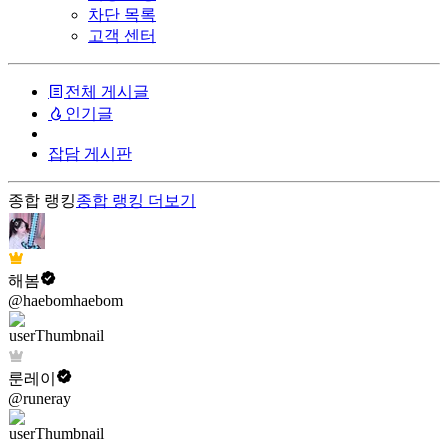
차단 목록
고객 센터
전체 게시글
인기글
잡담 게시판
종합 랭킹
종합 랭킹
더보기
해봄
@haebomhaebom
룬레이
@runeray