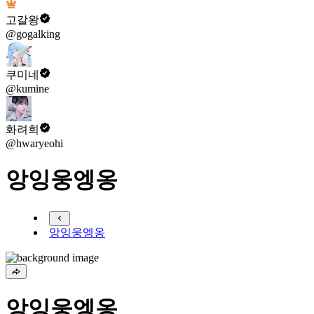
고갈왕
@gogalking
쿠미네
@kumine
화려희
@hwaryeohi
앙잉웅엥옹
앙잉웅엥옹
앙잉웅엥옹