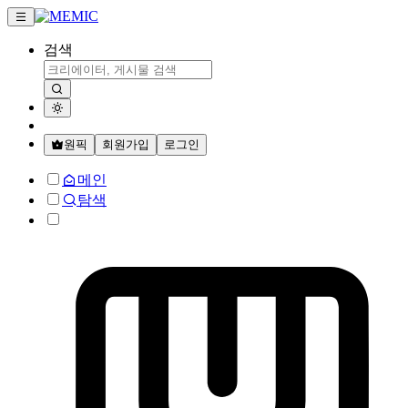
검색
원픽
회원가입
로그인
메인
탐색