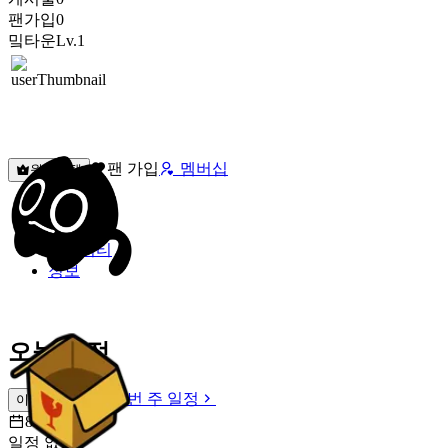
팬가입
0
밐타운
Lv.1
팬 가입
멤버십
원픽선택
밐타운
피드
커뮤니티
정보
오늘 일정
이번 주 일정
이번 주 일정
8월 7일 [금]
일정 없음