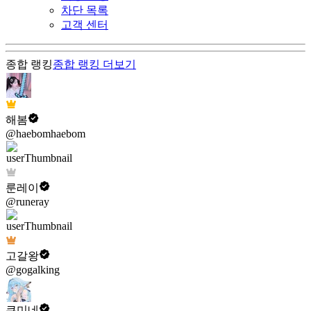
차단 목록
고객 센터
종합 랭킹
종합 랭킹
더보기
해봄
@haebomhaebom
룬레이
@runeray
고갈왕
@gogalking
쿠미네