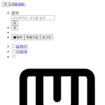
검색
원픽
회원가입
로그인
메인
탐색