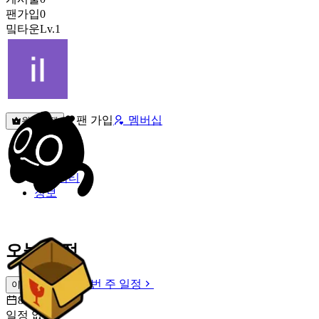
팬가입
0
밐타운
Lv.1
팬 가입
멤버십
원픽선택
밐타운
피드
커뮤니티
정보
오늘 일정
이번 주 일정
이번 주 일정
8월 9일 [일]
일정 없음