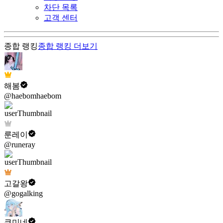
차단 목록
고객 센터
종합 랭킹
종합 랭킹
더보기
해봄
@haebomhaebom
룬레이
@runeray
고갈왕
@gogalking
쿠미네