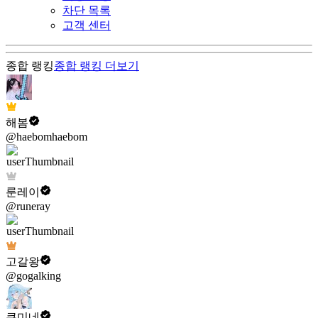
차단 목록
고객 센터
종합 랭킹
종합 랭킹
더보기
해봄
@haebomhaebom
룬레이
@runeray
고갈왕
@gogalking
쿠미네