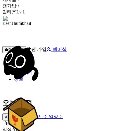
팬가입
0
밐타운
Lv.1
팬 가입
멤버십
원픽선택
밐타운
피드
커뮤니티
정보
오늘 일정
이번 주 일정
이번 주 일정
8월 9일 [일]
일정 없음