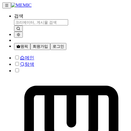
검색
원픽
회원가입
로그인
메인
탐색