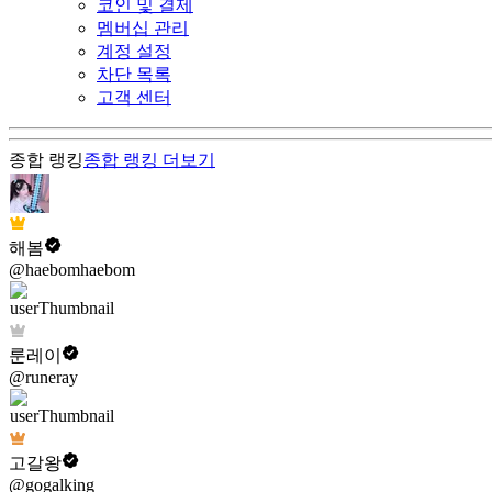
코인 및 결제
멤버십 관리
계정 설정
차단 목록
고객 센터
종합 랭킹
종합 랭킹
더보기
해봄
@haebomhaebom
룬레이
@runeray
고갈왕
@gogalking