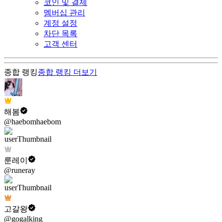
코인 및 결제
멤버십 관리
계정 설정
차단 목록
고객 센터
종합 랭킹
종합 랭킹
더보기
해봄
@haebomhaebom
룬레이
@runeray
고갈왕
@gogalking