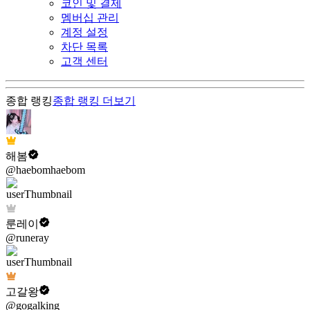
코인 및 결제
멤버십 관리
계정 설정
차단 목록
고객 센터
종합 랭킹
종합 랭킹
더보기
해봄
@haebomhaebom
룬레이
@runeray
고갈왕
@gogalking