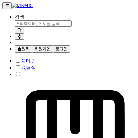
검색
원픽
회원가입
로그인
메인
탐색