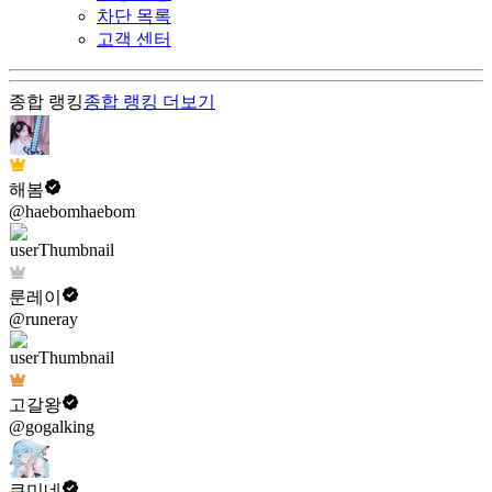
차단 목록
고객 센터
종합 랭킹
종합 랭킹
더보기
해봄
@haebomhaebom
룬레이
@runeray
고갈왕
@gogalking
쿠미네