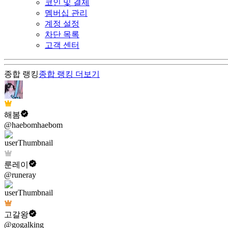
코인 및 결제
멤버십 관리
계정 설정
차단 목록
고객 센터
종합 랭킹
종합 랭킹
더보기
해봄
@haebomhaebom
룬레이
@runeray
고갈왕
@gogalking