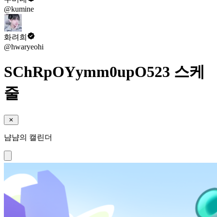
@kumine
화려희
@hwaryeohi
SChRpOYymm0upO523 스케
줄
냠냠의 캘린더