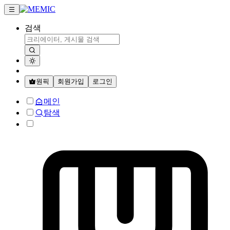
검색
원픽
회원가입
로그인
메인
탐색