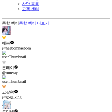
차단 목록
고객 센터
종합 랭킹
종합 랭킹
더보기
해봄
@haebomhaebom
룬레이
@runeray
고갈왕
@gogalking
쿠미네