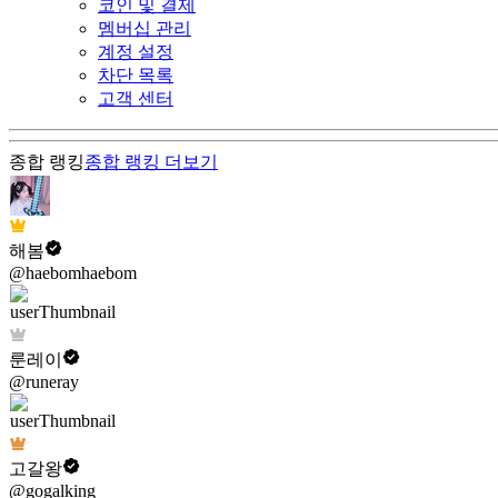
코인 및 결제
멤버십 관리
계정 설정
차단 목록
고객 센터
종합 랭킹
종합 랭킹
더보기
해봄
@haebomhaebom
룬레이
@runeray
고갈왕
@gogalking