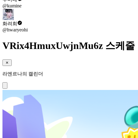
@kumine
화려희
@hwaryeohi
VRix4HmuxUwjnMu6z 스케줄
라엔르나의 캘린더