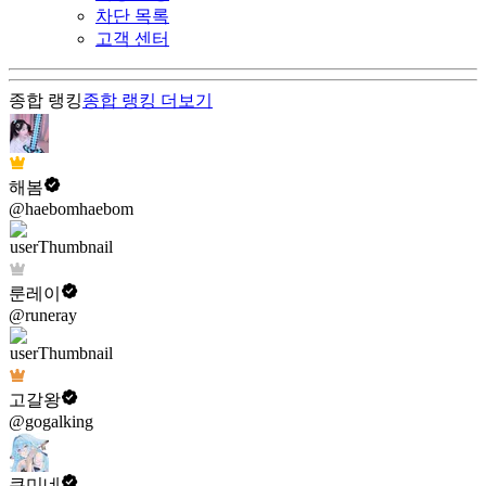
차단 목록
고객 센터
종합 랭킹
종합 랭킹
더보기
해봄
@haebomhaebom
룬레이
@runeray
고갈왕
@gogalking
쿠미네