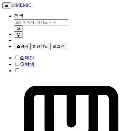
검색
원픽
회원가입
로그인
메인
탐색