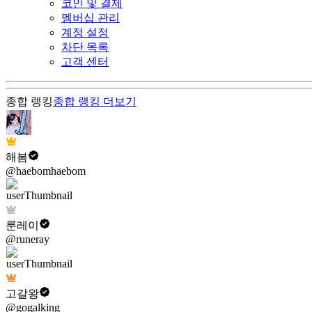
코인 및 결제
멤버십 관리
계정 설정
차단 목록
고객 센터
종합 랭킹
종합 랭킹
더보기
해봄
@haebomhaebom
룬레이
@runeray
고갈왕
@gogalking