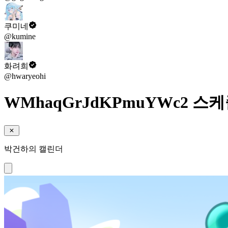
쿠미네
@kumine
화려희
@hwaryeohi
WMhaqGrJdKPmuYWc2 스
박건하의 캘린더