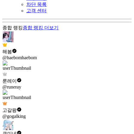
차단 목록
고객 센터
종합 랭킹
종합 랭킹
더보기
해봄
@haebomhaebom
룬레이
@runeray
고갈왕
@gogalking
쿠미네