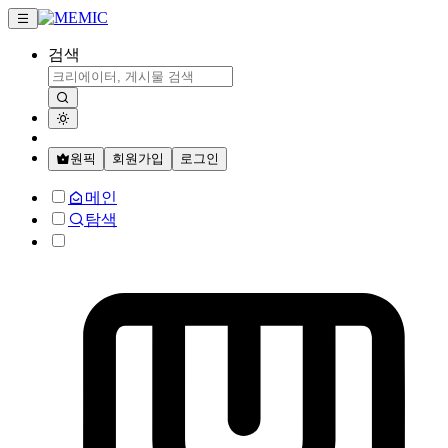
검색
원픽
회원가입
로그인
메인
탐색