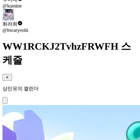
@kumine
화려희
@hwaryeohi
WW1RCKJ2TvhzFRWFH 스
케줄
상민유의 캘린더