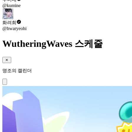
@kumine
화려희
@hwaryeohi
WutheringWaves 스케줄
명조의 캘린더