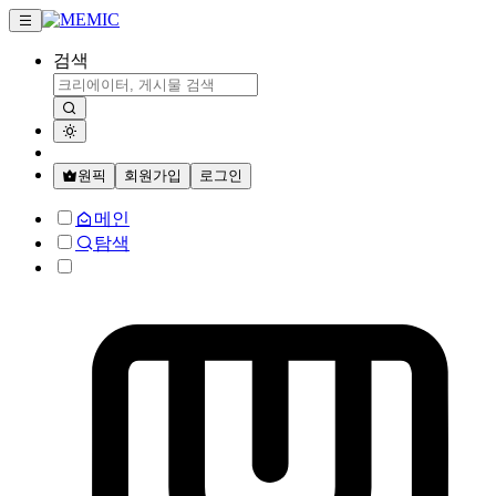
검색
원픽
회원가입
로그인
메인
탐색