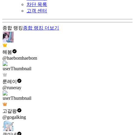
차단 목록
고객 센터
종합 랭킹
종합 랭킹
더보기
해봄
@haebomhaebom
룬레이
@runeray
고갈왕
@gogalking
쿠미네