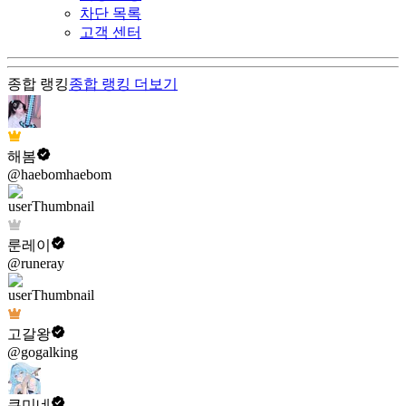
차단 목록
고객 센터
종합 랭킹
종합 랭킹
더보기
해봄
@haebomhaebom
룬레이
@runeray
고갈왕
@gogalking
쿠미네