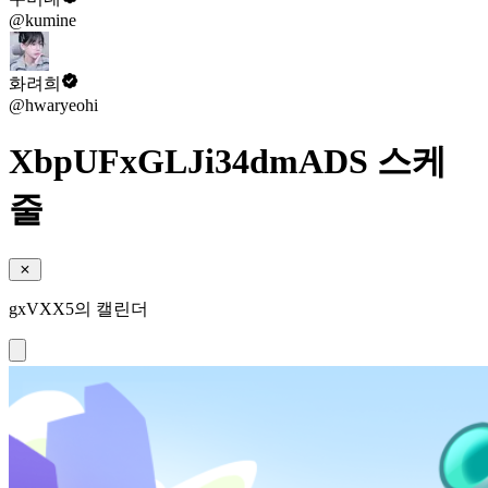
@kumine
화려희
@hwaryeohi
XbpUFxGLJi34dmADS 스케
줄
gxVXX5의 캘린더