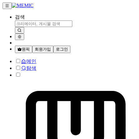
검색
원픽
회원가입
로그인
메인
탐색