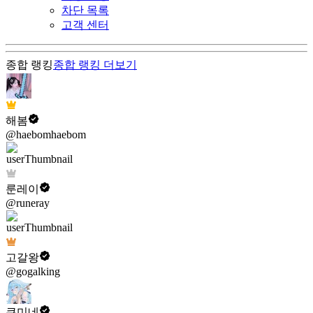
차단 목록
고객 센터
종합 랭킹
종합 랭킹
더보기
해봄
@haebomhaebom
룬레이
@runeray
고갈왕
@gogalking
쿠미네