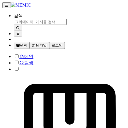
검색
원픽
회원가입
로그인
메인
탐색